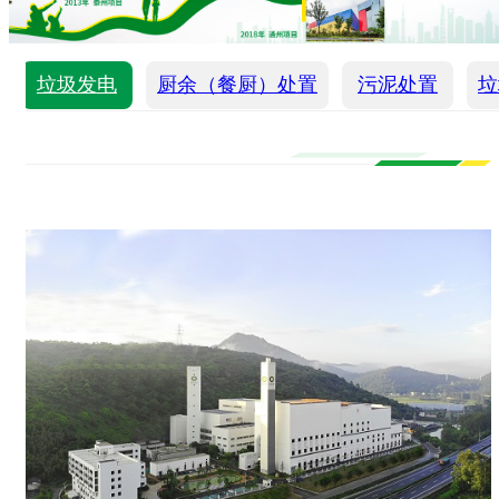
垃圾发电
厨余（餐厨）处置
污泥处置
垃