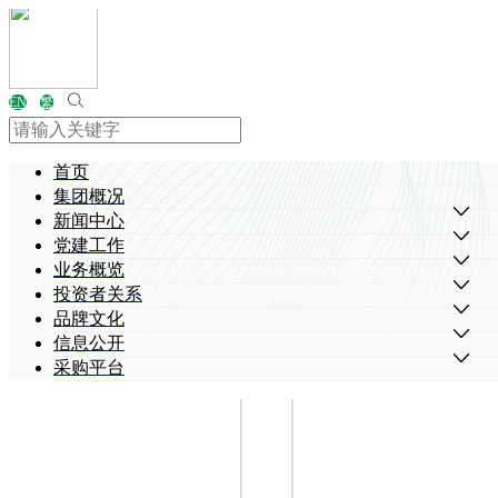
EN
繁
首页
集团概况
新闻中心
党建工作
业务概览
投资者关系
品牌文化
信息公开
采购平台