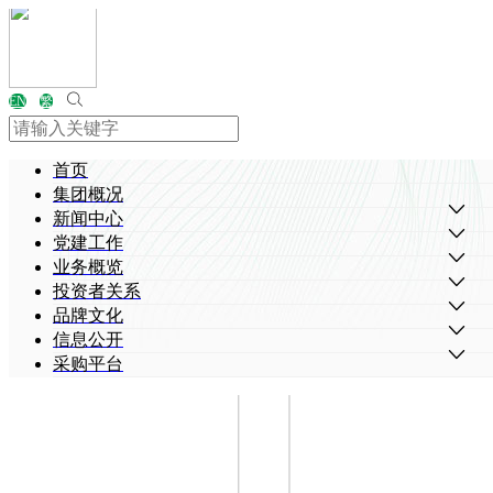
EN
繁
首页
集团概况
新闻中心
党建工作
业务概览
投资者关系
品牌文化
信息公开
采购平台